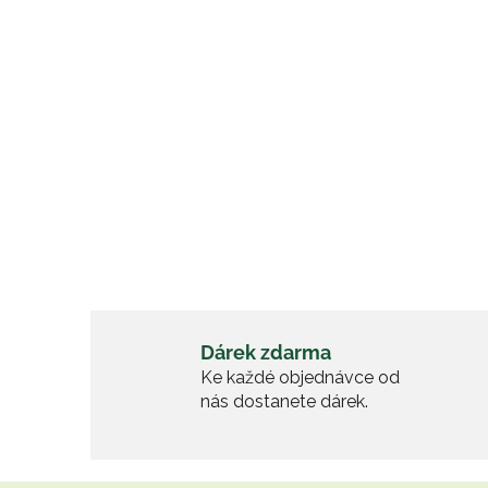
SL
Přihlaste
slevu 1
Přihlás
Dárek zdarma
Zásady 
Ke každé objednávce od
nás dostanete dárek.