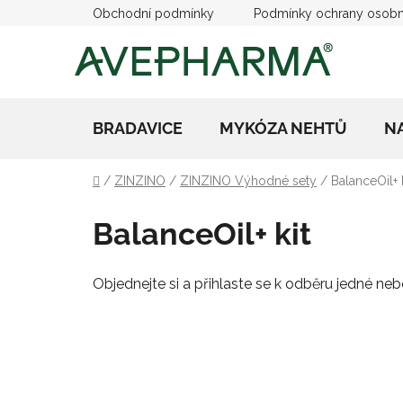
Přejít
Obchodní podmínky
Podmínky ochrany osobn
na
obsah
BRADAVICE
MYKÓZA NEHTŮ
N
Domů
/
ZINZINO
/
ZINZINO Výhodné sety
/
BalanceOil+ k
BalanceOil+ kit
Objednejte si a přihlaste se k odběru jedné neb