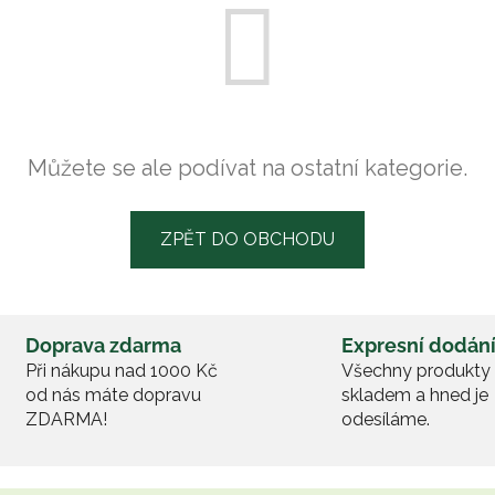
EVA 10 %
 se k odběru a získáte
0 % na první nákup.
Můžete se ale podívat na ostatní kategorie.
ZPĚT DO OBCHODU
it se a získat slevu
Doprava zdarma
Expresní dodán
Při nákupu nad 1000 Kč
Všechny produkt
zpracování osobních
údajů
od nás máte dopravu
skladem a hned je
ZDARMA!
odesíláme.