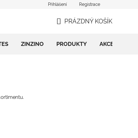
Přihlášení
Registrace
řád
Kontakt
BLOG
Slovník pojmů
PRÁZDNÝ KOŠÍK
NÁKUPNÍ
KOŠÍK
TES
ZINZINO
PRODUKTY
AKCE
Péče
sortimentu.