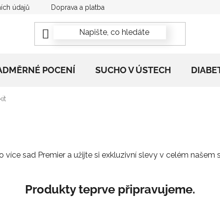
ích údajů
Doprava a platba
Newsletter
Reklamační 
ADMĚRNÉ POCENÍ
SUCHO V ÚSTECH
DIABE
it
o více sad Premier a užijte si exkluzivní slevy v celém našem 
Produkty teprve připravujeme.