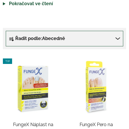
Pokračovat ve čtení
Ř
Řadit podle:
Abecedně
a
z
e
V
TIP
n
ý
í
p
p
i
r
s
o
p
d
r
u
o
k
d
t
FungeX Náplast na
FungeX Pero na
u