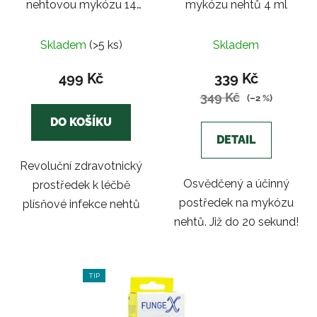
ů
nehtovou mykózu 14
mykózu nehtů 4 ml
k
ks
t
Průměrné
Průměrné
ů
Skladem
(>5 ks)
Skladem
hodnocení
hodnocení
produktu
produktu
499 Kč
339 Kč
je
je
349 Kč
(–2 %)
3,2
3,3
DO KOŠÍKU
z
z
DETAIL
5
5
Revoluční zdravotnický
hvězdiček.
hvězdiček.
Osvědčený a účinný
prostředek k léčbě
postředek na mykózu
plísňové infekce nehtů
nehtů. Již do 20 sekund!
TIP