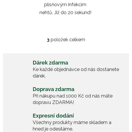
plísňovým infekcím
nehtů. Již do 20 sekund!
3
položek celkem
O
v
l
á
Dárek zdarma
d
Ke každé objednávce od nás dostanete
a
dárek.
c
í
Doprava zdarma
p
Při nákupu nad 1000 Kč od nás máte
r
dopravu ZDARMA!
v
k
Expresní dodání
y
Všechny produkty máme skladem a
v
hned je odesíláme.