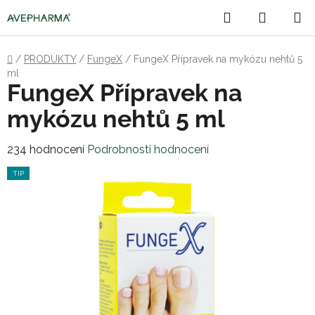
Přejít
Hledat
NÁKUP
na
obsah
KOŠÍK
Domů
/
PRODUKTY
/
FungeX
/
FungeX Přípravek na mykózu nehtů 5
ml
FungeX Přípravek na
mykózu nehtů 5 ml
Průměrné
234 hodnocení
Podrobnosti hodnocení
hodnocení
TIP
produktu
je
3,5
z
5
hvězdiček.