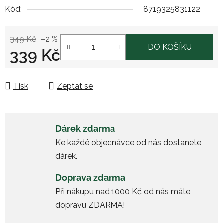
Kód:
8719325831122
349 Kč
–2 %
DO KOŠÍKU
339 Kč
Měrná cena:
Tisk
Zeptat se
Dárek zdarma
Ke každé objednávce od nás dostanete
dárek.
Doprava zdarma
Při nákupu nad 1000 Kč od nás máte
dopravu ZDARMA!