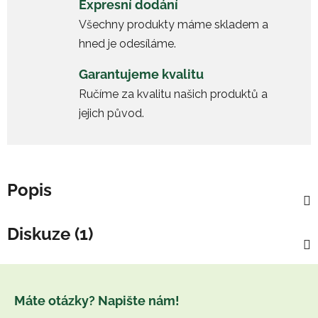
Expresní dodání
Všechny produkty máme skladem a
hned je odesíláme.
Garantujeme kvalitu
Ručíme za kvalitu našich produktů a
jejich původ.
Popis
Diskuze (1)
Z
á
Máte otázky? Napište nám!
p