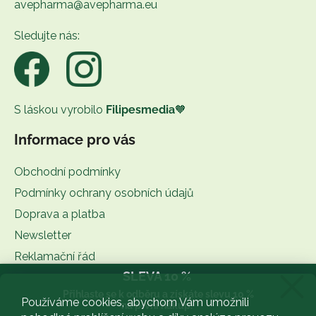
avepharma@avepharma.eu
a
t
Sledujte nás:
í
S láskou vyrobilo
Filipesmedia
🧡
Informace pro vás
Obchodní podmínky
Podmínky ochrany osobních údajů
Doprava a platba
Newsletter
Reklamační řád
SLEVA 10 %
Kontakt
Přihlaste se k odběru a získáte slevu 10 %
BLOG
Používáme cookies, abychom Vám umožnili
na první nákup.