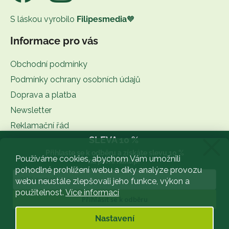
S láskou vyrobilo
Filipesmedia
🧡
Informace pro vás
Obchodní podmínky
Podmínky ochrany osobních údajů
Doprava a platba
Newsletter
Reklamační řád
SLEVA 10 %
Kontakt
Přihlaste se k odběru a získáte slevu 10 %
BLOG
Používáme cookies, abychom Vám umožnili
na první nákup.
pohodlné prohlížení webu a díky analýze provozu
Slovník pojmů
webu neustále zlepšovali jeho funkce, výkon a
použitelnost.
Více informací
Facebook
Přihlásit se k odběru
Zásady zpracování osobních údajů
Nastavení