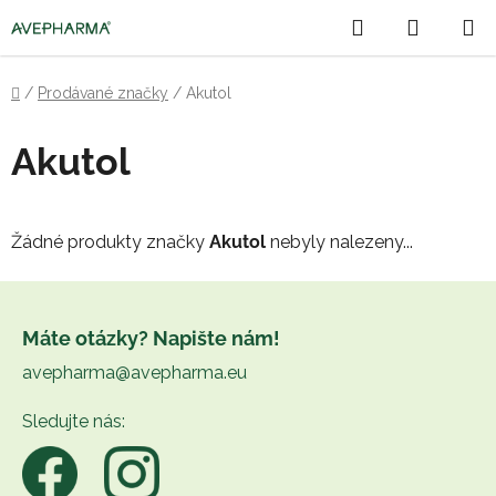
Přejít
Hledat
NÁKUP
na
obsah
KOŠÍK
Domů
/
Prodávané značky
/
Akutol
Akutol
Žádné produkty značky
Akutol
nebyly nalezeny...
Z
á
Máte otázky? Napište nám!
p
avepharma@avepharma.eu
a
t
Sledujte nás:
í