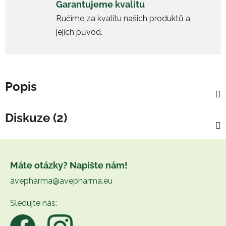
Garantujeme kvalitu
Ručíme za kvalitu našich produktů a
jejich původ.
Popis
Diskuze (2)
Z
á
Máte otázky? Napište nám!
p
avepharma@avepharma.eu
a
t
Sledujte nás:
í