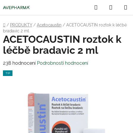
Přejít
Hledat
NÁKUP
na
obsah
KOŠÍK
Domů
/
PRODUKTY
/
Acetocaustin
/
ACETOCAUSTIN roztok k léčbě
bradavic 2 ml
ACETOCAUSTIN roztok k
léčbě bradavic 2 ml
Průměrné
238 hodnocení
Podrobnosti hodnocení
hodnocení
TIP
produktu
je
3,4
z
5
hvězdiček.